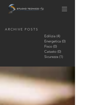
ARCHIVE POSTS
Edilizia
(4)
4 post
Energetica
(0)
0 post
Fisco
(0)
0 post
Catasto
(0)
0 post
Sicurezza
(1)
1 post