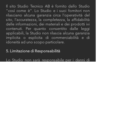
Il sito Studio Tecnico AB è fornito dallo Studio
"così come è". Lo Studio e i suoi fornitori non
rilasciano alcuna garanzia circa l'operatività del
sito, l'accuratezza, la completezza, la affidabilità
delle informazioni, dei materiali e dei prodotti ivi
contenuti. Per quanto consentito dalle leggi
applicabili, la Studio non rilascia alcuna garanzia
implicita o esplicita di commerciabilità e di
idoneità ad uno scopo particolare.
5. Limitazione di Responsabilità
Lo Studio non sarà responsabile per i danni di
qualsiasi genere conseguenti all'utilizzo del sito,
compresi i danni diretti, indiretti, incidentali e
consequenziali.
6. Legge Regolatrice
Alle presenti Condizioni Generali è applicabile la
legge italiana.
7. Modifiche alle Condizioni Generali
La Studio si riserva il diritto di modificare il sito e
le presenti Condizioni Generali in qualsiasi
momento. Delle modifiche verrà data
comunicazione nel sito Studio Tecnico AB, e,
fermo restando il diritto di recesso dell'utente,