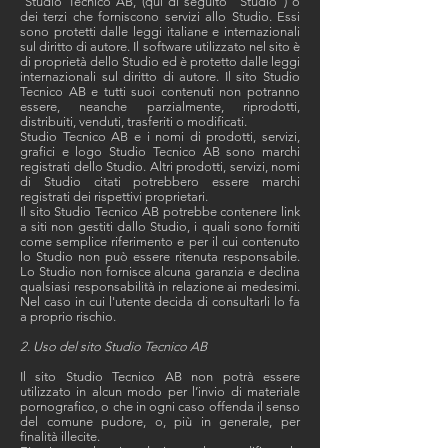
Studio Tecnico AB, (qui di seguito "Studio") o
dei terzi che forniscono servizi allo Studio. Essi
sono protetti dalle leggi italiane e internazionali
sul diritto di autore. Il software utilizzato nel sito è
di proprietà dello Studio ed è protetto dalle leggi
internazionali sul diritto di autore. Il sito Studio
Tecnico AB e tutti suoi contenuti non potranno
essere, neanche parzialmente, riprodotti,
distribuiti, venduti, trasferiti o modificati.
Studio Tecnico AB e i nomi di prodotti, servizi,
grafici e logo Studio Tecnico AB sono marchi
registrati dello Studio. Altri prodotti, servizi, nomi
di Studio citati potrebbero essere marchi
registrati dei rispettivi proprietari.
Il sito Studio Tecnico AB potrebbe contenere link
a siti non gestiti dallo Studio, i quali sono forniti
come semplice riferimento e per il cui contenuto
lo Studio non può essere ritenuta responsabile.
Lo Studio non fornisce alcuna garanzia e declina
qualsiasi responsabilità in relazione ai medesimi.
Nel caso in cui l'utente decida di consultarli lo fa
a proprio rischio.
2. Uso del sito Studio Tecnico AB
Il sito Studio Tecnico AB non potrà essere
utilizzato in alcun modo per l’invio di materiale
pornografico, o che in ogni caso offenda il senso
del comune pudore, o, più in generale, per
finalità illecite.