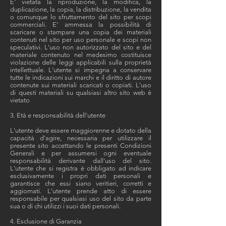
E' vietata la riproduzione, la modifica, la
duplicazione, la copia, la distribuzione, la vendita
o comunque lo sfruttamento del sito per scopi
commerciali. E' ammessa la possibilità di
scaricare o stampare una copia dei materiali
contenuti nel sito per uso personale e scopi non
speculativi. L'uso non autorizzato del sito e del
materiale contenuto nel medesimo costituisce
violazione delle leggi applicabili sulla proprietà
intellettuale. L'utente si impegna a conservare
tutte le indicazioni sui marchi e il diritto di autore
contenute sui materiali scaricati o copiati. L'uso
di questi materiali su qualsiasi altro sito web è
vietato
3. Età e responsabilità dell'utente
L'utente deve essere maggiorenne e dotato della
capacità d'agire, necessaria per utilizzare il
presente sito accettando le presenti Condizioni
Generali e per assumersi ogni eventuale
responsabilità derivante dall'uso del sito.
L'utente che si registra è obbligato ad indicare
esclusivamente i propri dati personali e
garantisce che essi siano veritieri, corretti e
aggiornati. L'utente prende atto di essere
responsabile per qualsiasi uso del sito da parte
sua o di chi utilizzi i suoi dati personali.
4. Esclusione di Garanzia