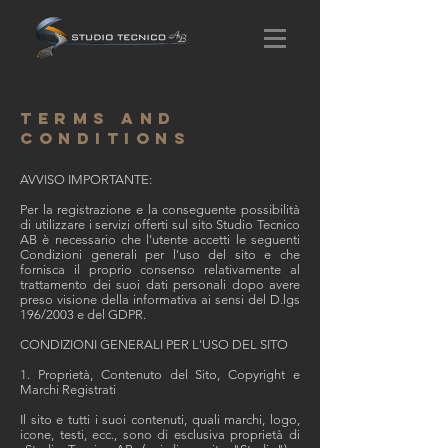
TERMS AND
CONDITIONS
AVVISO IMPORTANTE:
Per la registrazione e la conseguente possibilità
di utilizzare i servizi offerti sul sito Studio Tecnico
AB è necessario che l'utente accetti le seguenti
Condizioni generali per l'uso del sito e che
fornisca il proprio consenso relativamente al
trattamento dei suoi dati personali dopo avere
preso visione della informativa ai sensi del D.lgs
196/2003 e del GDPR.
CONDIZIONI GENERALI PER L'USO DEL SITO
1. Proprietà, Contenuto del Sito, Copyright e
Marchi Registrati
Il sito e tutti i suoi contenuti, quali marchi, logo,
icone, testi, ecc., sono di esclusiva proprietà di