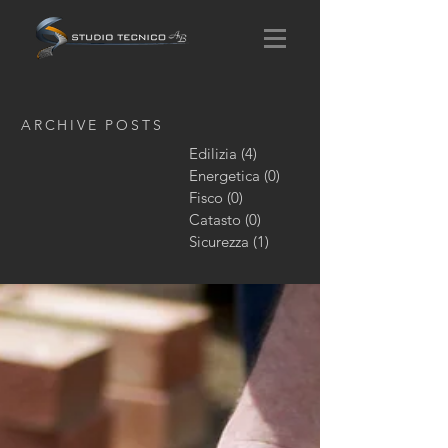
ARCHIVE POSTS
Edilizia
(4)
4 post
Energetica
(0)
0 post
Fisco
(0)
0 post
Catasto
(0)
0 post
Sicurezza
(1)
1 post