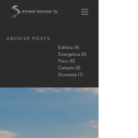
ARCHIVE POSTS
Edilizia
(4)
4 post
Energetica
(0)
0 post
Fisco
(0)
0 post
Catasto
(0)
0 post
Sicurezza
(1)
1 post