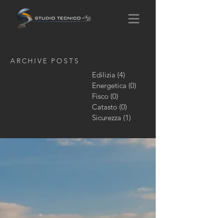
ARCHIVE POSTS
Edilizia
(4)
4 post
Energetica
(0)
0 post
Fisco
(0)
0 post
Catasto
(0)
0 post
Sicurezza
(1)
1 post