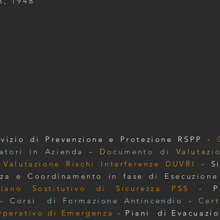
3, 1948
rvizio di Prevenzione e Protezione RSPP
-
atori in Azienda
-
Documento di Valutazi
Valutazione Rischi Interferenze DUVRI
-
S
zza e Coordinamento in fase di Esecuzione
Piano Sostitutivo di Sicurezza PSS
-
P
-
Corsi di Formazione Antincendio
-
Cert
Operativo di Emergenza
-
Piani di Evacuazi