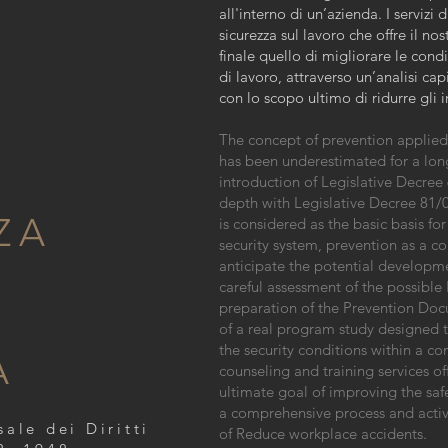
all'interno di un’azienda. I servizi
sicurezza sul lavoro che offre il n
finale quello di migliorare le cond
di lavoro, attraverso un’analisi capi
con lo scopo ultimo di ridurre gli i
The concept of prevention applied 
has been underestimated for a long
introduction of Legislative Decree
depth with Legislative Decree 81/0
ZA
is considered as the basic basis f
security system, prevention as a c
anticipate the potential developmen
careful assessment of the possible
preparation of the Prevention Doc
of a real program study designed 
the security conditions within a 
A
counseling and training services of
ultimate goal of improving the sa
a comprehensive process and activi
ale dei Diritti
of Reduce workplace accidents.