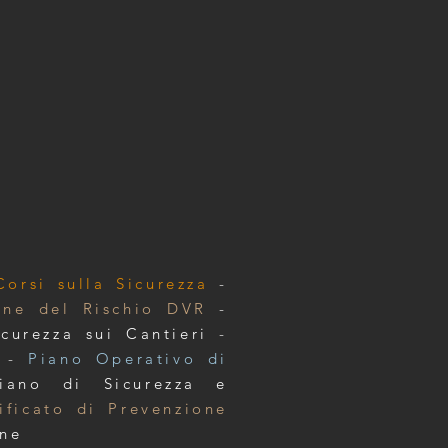
Corsi sulla Sicurezza
-
one del Rischio DVR
-
icurezza sui Cantieri
-
-
Piano Operativo di
iano di Sicurezza e
ificato di Prevenzione
one