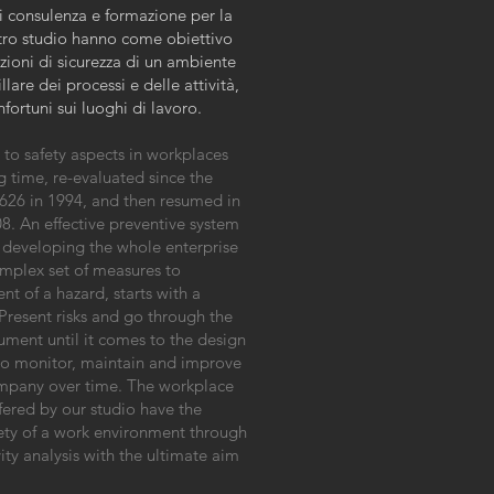
 di consulenza e formazione per la
ostro studio hanno come obiettivo
izioni di sicurezza di un ambiente
llare dei processi e delle attività,
nfortuni sui luoghi di lavoro.
to safety aspects in workplaces
 time, re-evaluated since the
 626 in 1994, and then resumed in
8. An effective preventive system
or developing the whole enterprise
omplex set of measures to
t of a hazard, starts with a
 Present risks and go through the
ument until it comes to the design
to monitor, maintain and improve
company over time. The workplace
fered by our studio have the
fety of a work environment through
ty analysis with the ultimate aim