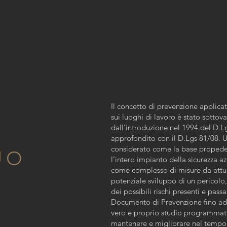
Il concetto di prevenzione applicato
sui luoghi di lavoro è stato sottov
dall'introduzione nel 1994 del D.L
approfondito con il D.Lgs 81/08. U
considerato come la base propedeu
UO
l’intero impianto della sicurezza a
come complesso di misure da attuare
potenziale sviluppo di un pericolo
dei possibili rischi presenti e pass
Documento di Prevenzione fino ad 
vero e proprio studio programmati
mantenere e migliorare nel tempo l